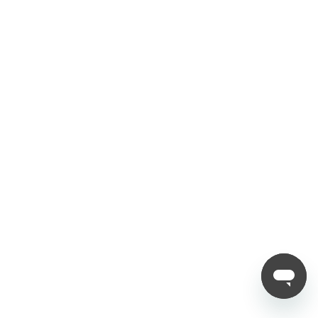
Mises à jour MyOS
Demandes Commerciales
Withdraw order
Relations Presse
Devenir revendeur
Politique
Conditions d'utilisation
Politique de confidentialité
Politique de remboursement
Politique d'expédition
Suivez-nous
Copyright © 2012 - 2025 Nubia