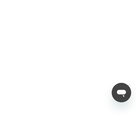
Politica
Termini di servizio
Informativa sulla privacy
Politica di rimborso
Politica di spedizione
Seguici
Copyright © 2012 - 2025 Nubia
Deutschland
( Deutsch )