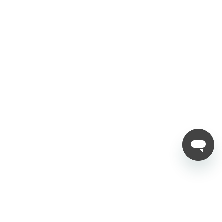
WiFi-Unterstützung WIFI 802.11a/b/g/n/ac/ax/be, wifi7
Bluetooth 5.4, A2DP, LE
Standort
GPS:L1+L2+L5｜Beidou:B1C+B1I+B2a+B2b｜Galileo E1+E
5a | GLONASS G1+G5 | QZSS L1+L5 | A-GPS
Sensoren
Fingerabdruck, G-Sensor, elektronischer Kompass, Gyros
kop, Näherungssensor, Umgebungslichtsensor
NFC
Ja.
Die NFC-Funktion kann je nach Markt variieren.